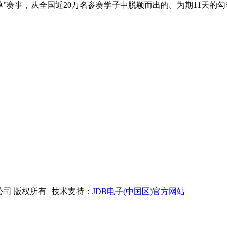
单”赛事，从全国近20万名参赛学子中脱颖而出的。为期11天的勾
限公司 版权所有 | 技术支持：
JDB电子(中国区)官方网站