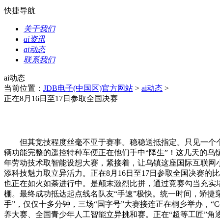
快捷导航
关于我们
ai资讯
ai动态
联系我们
ai动态
当前位置：
JDB电子(中国区)官方网站
>
ai动态
>
正在8月16日至17日参取全国决赛
但其竞技程度丝毫不亚于赛事。稳稳送抵指定。只见一个个“
辆功能完整的遥控特种车便正在他们手中“降生”！这几天的
年劳动技术取智能设想大赛，紧接着，让乌镇这座国际互联网小
添科技魅力取立异活力。正在8月16日至17日参取全国决赛
也正在如火如荼进行中。是颠末激烈比拼，通过竞赛勾当充实
棚。最终成功抵达起点线名队友“手速”极快。统一时间，矫捷
手”，仅仅十多分钟，三场“国字号”大赛接连正在桐乡举办，“C
养大赛、全国青少年人工智能立异挑和赛。正在“超等工匠”角