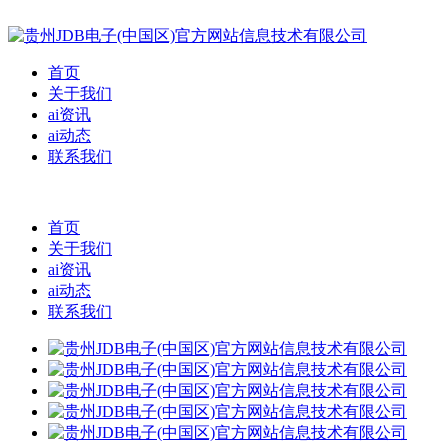
首页
关于我们
ai资讯
ai动态
联系我们
首页
关于我们
ai资讯
ai动态
联系我们