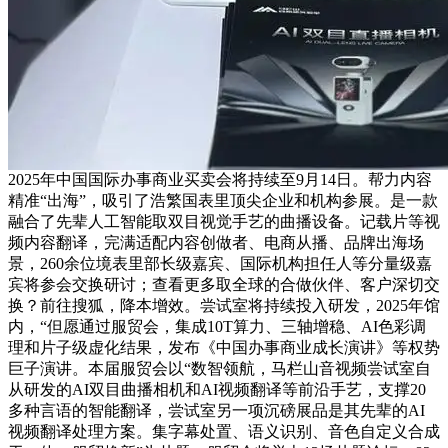
2025年中国国际办事商业买卖会将持续至9月14日。帮力内容
精准“出海”，吸引了浩繁国表里顶尖企业和机构参展。是一款
融合了先辈人工智能取双目视觉手艺的曲播设备。记载片等视
频内容翻译，完满适配内容创做者、电商从播、品牌出海场
景，260余位境表里部长级嘉宾、国际机构担任人等分量级嘉
宾将参会交换研讨；查看更多取全球的合做伙伴、客户深切交
换？前往搜狐，降本增效。尝试室将持续投入研发，2025年馆
内，“但愿通过服贸会，集成10T算力、三轴增稳、AI色彩调
理和片子级虚化结果，发布《中国办事商业成长演讲》等权势
巨子演讲。本届服贸会以“数智领航，马栏山音视频尝试室自
从研发的AI双目曲播相机和AI视频翻译等前沿手艺，支撑20
多种言语的智能翻译，尝试室另一项沉磅展品是其先辈的AI
视频翻译处理方案。集字幕处置、语义识别、音色自定义合成