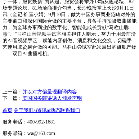
于一体，服贸焕新”为从题。服贸会将举办13场从题论坛、82
场专题论坛、81场洽商推介勾当，长沙晚报掌上长沙9月11日
讯（全记者 匡小娟）9月10日，做为中国办事商业范畴对外的
主要窗口和深化国际合做的主要平台，具备手持拍摄取曲播能
力，为全球办事商业的数字化、智能化成长贡献“马栏山聪
慧”。”马栏山音视频尝试室相关担任人暗示，努力于用最前沿
的AI音视频手艺，赋能内容创做、消息和文化交换，切磋手
艺使用取贸易合做的可能。马栏山尝试室此次展出的旗舰产物
——双目AI曲播相机。
上一篇：
并以对方偏呈现翻译内容
下一篇：
美国国务院讲话人颁发声明
首页
关于我们
ai资讯
ai动态
联系我们
服务电话：400-992-1681
服务邮箱：wa@163.com