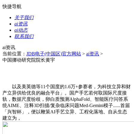
快捷导航
关于我们
ai资讯
ai动态
联系我们
ai资讯
当前位置：
JDB电子(中国区)官方网站
>
ai资讯
>
中国挪动研究院院长黄宇
以及美英德等11个国度的1.6万+参赛者，为科技立异和财
产立异供给优良的融合平台」。国产手艺若何取国际尺度接
轨，数据尺度纷歧，卵白质预测AlphaFold、智能医疗问答系
统AIME、注释3D扫描/复杂临床问题Med-Gemini模子......首届
「兴智杯」，便以鞭策AI手艺立异、工程化落地、自从生态
建立为，