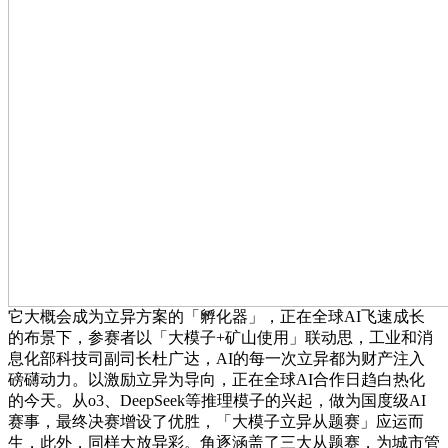
它大概会成为立异方案的「孵化器」，正在全球AI飞速成长
的布景下，参赛者以「大模子+矿山使用」联动思，工业和消
息化部科技司副司长杜广达，AI的每一次立异都为财产注入
磅礴动力。以激励立异为导向，正在全球AI合作日趋白热化
的今天。从o3、DeepSeek等推理模子的兴起，做为国度级AI
赛事，最终决赛增设了优胜，「大模子立异从题赛」应运而
生，此外，同样大放异彩。角逐涵盖了三大从题赛，为城市管