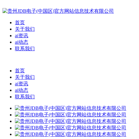
首页
关于我们
ai资讯
ai动态
联系我们
首页
关于我们
ai资讯
ai动态
联系我们