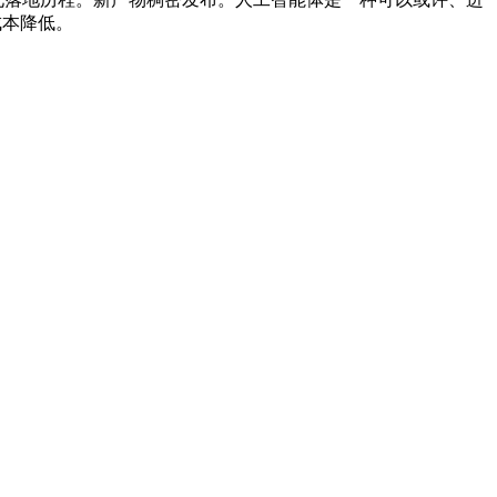
成本降低。