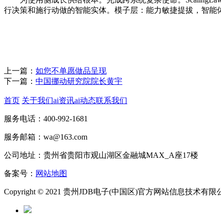
行决策和施行动做的智能实体。模子层：能力敏捷提拔，智能体
上一篇：
如您不单愿做品呈现
下一篇：
中国挪动研究院院长黄宇
首页
关于我们
ai资讯
ai动态
联系我们
服务电话：400-992-1681
服务邮箱：wa@163.com
公司地址：贵州省贵阳市观山湖区金融城MAX_A座17楼
备案号：
网站地图
Copyright © 2021 贵州JDB电子(中国区)官方网站信息技术有