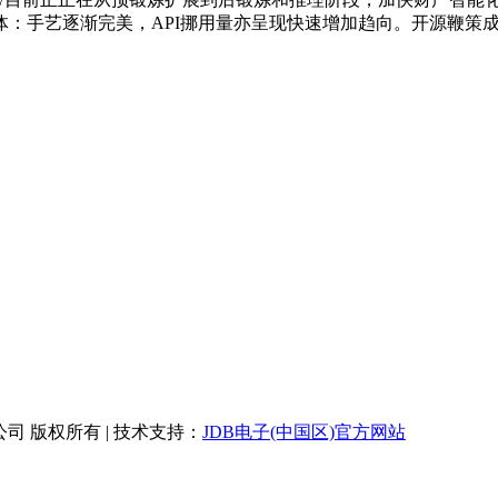
：手艺逐渐完美，API挪用量亦呈现快速增加趋向。开源鞭策
限公司 版权所有 | 技术支持：
JDB电子(中国区)官方网站