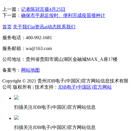
上一篇：
记者陈冠言摄4月25日
下一篇：
确保市平易近按时、便利完成疫苗接种计
首页
关于我们
ai资讯
ai动态
联系我们
服务电话：400-992-1681
服务邮箱：wa@163.com
公司地址：贵州省贵阳市观山湖区金融城MAX_A座17楼
备案号：
网站地图
Copyright © 2021 贵州JDB电子(中国区)官方网站信息技术有限
公司 版权所有 | 技术支持：
JDB电子(中国区)官方网站
扫描关注JDB电子(中国区)官方网站信息
扫描关注JDB电子(中国区)官方网站信息