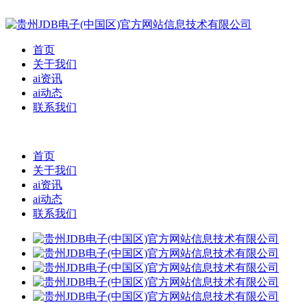
首页
关于我们
ai资讯
ai动态
联系我们
首页
关于我们
ai资讯
ai动态
联系我们