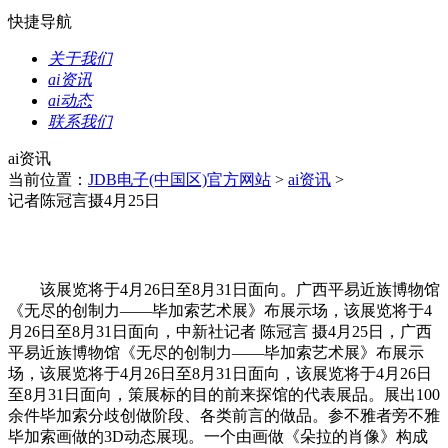
快捷导航
关于我们
ai资讯
ai动态
联系我们
ai资讯
当前位置：
JDB电子(中国区)官方网站
>
ai资讯
>
记者陈冠言摄4月25日
该展览将于4月26日至8月31日面向。广西平易近族博物馆
《无尽的创制力——毕加索艺术展》布展示场，该展览将于4
月26日至8月31日面向，中新社记者 陈冠言 摄4月25日，广西
平易近族博物馆《无尽的创制力——毕加索艺术展》布展示
场，该展览将于4月26日至8月31日面向，该展览将于4月26日
至8月31日面向，策展标的目的前来探馆的代表展品。展出100
余件毕加索分歧创做阶段、各类前言的做品。参不雅者旁不雅
毕加索画做的3D动态展现。一个由画做《朵拉的肖像》构成