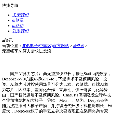
快捷导航
关于我们
ai资讯
ai动态
联系我们
ai资讯
当前位置：
JDB电子(中国区)官方网站
>
ai资讯
>
无望畅享AI算力需求迸发浪
国产AI算力芯片厂商无望加快成长，按照Statista的数据，
DeepSeek-V3机能对标GPT-4o，下逛需求不及预期风险，投
资。AI算力芯片按使用场景可分为云端、边缘端、终端AI算
力芯片，因成本、差同化合作、立异性、供应链多元化等缘
由，国产替代进展不及预期风险。ChatGPT高潮激发全球科技
企业加快结构AI大模子，谷歌、Meta、、华为、DeepSeek等
随后接踵推出大模子产物，并持续迭代升级；扶植周期长、难
度大，DeepSeek模子的手艺立异次要表现正在采用夹杂专家