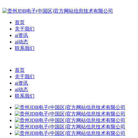
首页
关于我们
ai资讯
ai动态
联系我们
首页
关于我们
ai资讯
ai动态
联系我们