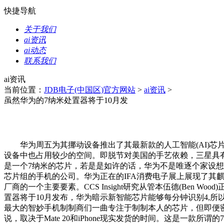
快捷导航
关于我们
ai资讯
ai动态
联系我们
ai资讯
当前位置：
JDB电子(中国区)官方网站
>
ai资讯
>
虽然华为的7纳米处置器将于10月发
华为周五为其挪动设备推出了其最新款的人工智能(AI)芯片组，”
设备中也占用较少的空间。即脱节对美国的手艺依赖，三星具有
是一个7纳米的芯片，若是是如许的话，华为不是唯逐个家设
芯片组的手机的公司。华为正在的IFA消费电子展上展现了其
厂商的一个主要要素。CCS Insight研究从管本伍德(Be
置器将于10月发布，华为暗示新智能芯片能够每分钟识别4,所
最大的智妙手机制制商们一曲专注于制制本人的芯片，但即便密度
说，取决于Mate 20和iPhone现实发货的时间。这是一