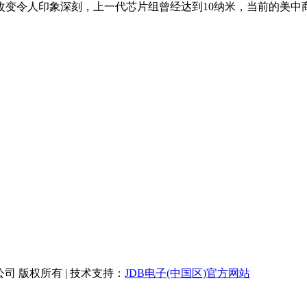
改变令人印象深刻，上一代芯片组曾经达到10纳米，当前的美中
限公司 版权所有 | 技术支持：
JDB电子(中国区)官方网站