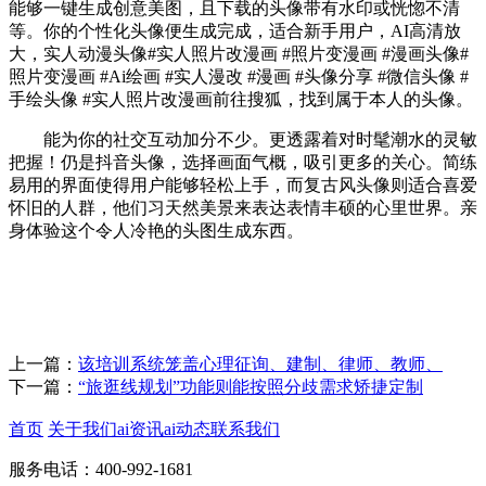
能够一键生成创意美图，且下载的头像带有水印或恍惚不清
等。你的个性化头像便生成完成，适合新手用户，AI高清放
大，实人动漫头像#实人照片改漫画 #照片变漫画 #漫画头像#
照片变漫画 #Ai绘画 #实人漫改 #漫画 #头像分享 #微信头像 #
手绘头像 #实人照片改漫画前往搜狐，找到属于本人的头像。
能为你的社交互动加分不少。更透露着对时髦潮水的灵敏
把握！仍是抖音头像，选择画面气概，吸引更多的关心。简练
易用的界面使得用户能够轻松上手，而复古风头像则适合喜爱
怀旧的人群，他们习天然美景来表达表情丰硕的心里世界。亲
身体验这个令人冷艳的头图生成东西。
上一篇：
该培训系统笼盖心理征询、建制、律师、教师、
下一篇：
“旅逛线规划”功能则能按照分歧需求矫捷定制
首页
关于我们
ai资讯
ai动态
联系我们
服务电话：400-992-1681