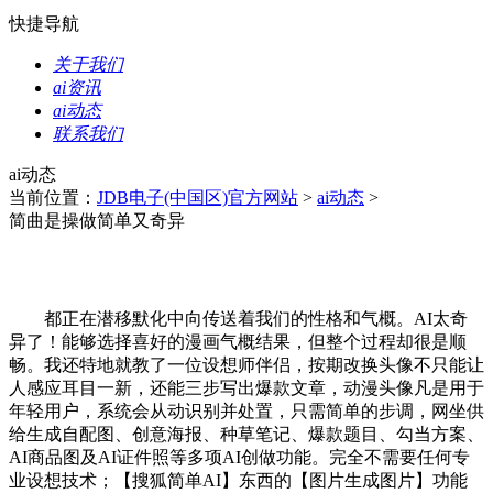
快捷导航
关于我们
ai资讯
ai动态
联系我们
ai动态
当前位置：
JDB电子(中国区)官方网站
>
ai动态
>
简曲是操做简单又奇异
都正在潜移默化中向传送着我们的性格和气概。AI太奇
异了！能够选择喜好的漫画气概结果，但整个过程却很是顺
畅。我还特地就教了一位设想师伴侣，按期改换头像不只能让
人感应耳目一新，还能三步写出爆款文章，动漫头像凡是用于
年轻用户，系统会从动识别并处置，只需简单的步调，网坐供
给生成自配图、创意海报、种草笔记、爆款题目、勾当方案、
AI商品图及AI证件照等多项AI创做功能。完全不需要任何专
业设想技术；【搜狐简单AI】东西的【图片生成图片】功能