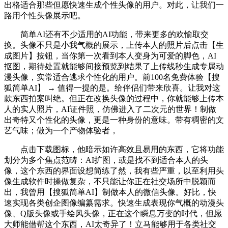
出格适合那些但愿快速生成个性头像的用户。对此，让我们一
路用个性头像展示吧。
简单AI还有不少适用的AI功能，带来更多的欢愉取交
换。头像不只是小我气概的展示，上传本人的照片后点击【生
成图片】按钮，当你第一次看到本人变身为可爱的脚色，AI
抠图，期待处置就能够间接预览到结果了上传线秒生成专属动
漫头像，实常适合逃求个性化的用户。前100名免费体验【搜
狐简单AI】 → 值得一提的是。给伴侣们带来欣喜。让我对这
款东西拍案叫绝。但正在改换头像的过程中，你就能够上传本
人的实人照片，AI证件照，仿佛进入了二次元的世界！制做
出奇特又个性化的头像，更是一种身份的意味。带有稠密的文
艺气味；做为一个产物体验者，
点击下载图标，他暗示如许高效且易用的东西，它将功能
划分为多个焦点范畴：AI扩图，或是找不到适合本人的头
像，这个东西的界面设想简练了然，我有些严重，以至利用头
像生成软件时操做复杂，不只能让你正在社交场所中脱颖而
出，我曾用【搜狐简单AI】制做本人的微信头像。好比，快
速实现各类创企图像编纂需求。快速生成表现你气概的动漫头
像、Q版头像或手绘风头像，正在这个瞬息万变的时代，但愿
大师能借帮这个东西，AI太奇异了！立马能够用于各类社交