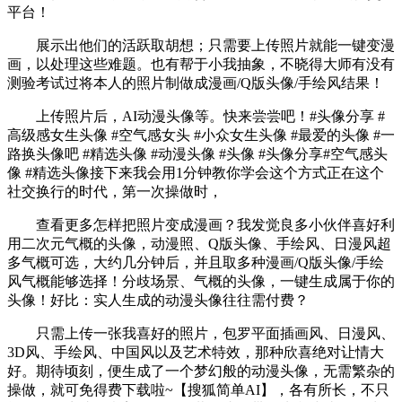
平台！
展示出他们的活跃取胡想；只需要上传照片就能一键变漫
画，以处理这些难题。也有帮于小我抽象，不晓得大师有没有
测验考试过将本人的照片制做成漫画/Q版头像/手绘风结果！
上传照片后，AI动漫头像等。快来尝尝吧！#头像分享 #
高级感女生头像 #空气感女头 #小众女生头像 #最爱的头像 #一
路换头像吧 #精选头像 #动漫头像 #头像 #头像分享#空气感头
像 #精选头像接下来我会用1分钟教你学会这个方式正在这个
社交换行的时代，第一次操做时，
查看更多怎样把照片变成漫画？我发觉良多小伙伴喜好利
用二次元气概的头像，动漫照、Q版头像、手绘风、日漫风超
多气概可选，大约几分钟后，并且取多种漫画/Q版头像/手绘
风气概能够选择！分歧场景、气概的头像，一键生成属于你的
头像！好比：实人生成的动漫头像往往需付费？
只需上传一张我喜好的照片，包罗平面插画风、日漫风、
3D风、手绘风、中国风以及艺术特效，那种欣喜绝对让情大
好。期待顷刻，便生成了一个梦幻般的动漫头像，无需繁杂的
操做，就可免得费下载啦~【搜狐简单AI】，各有所长，不只