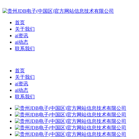
首页
关于我们
ai资讯
ai动态
联系我们
首页
关于我们
ai资讯
ai动态
联系我们