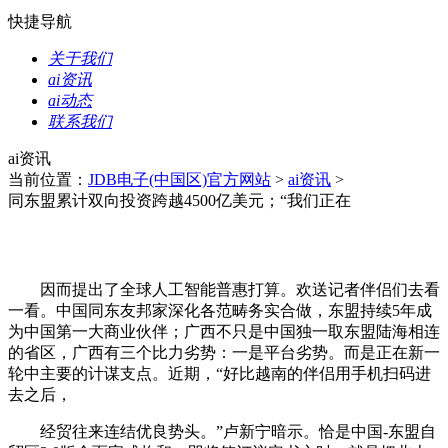
快捷导航
关于我们
ai资讯
ai动态
联系我们
ai资讯
当前位置：
JDB电子(中国区)官方网站
>
ai资讯
>
同东盟累计双向投资跨越4500亿美元；“我们正在
因而提出了全球人工智能普惠打算。欢送记者伴侣们去看
一看。中国同东友邦家深化各范畴务实合做，东盟持续5年成
为中国第一大商业伙伴；广西不只是中国独一取东盟陆海相连
的省区，广西有三个比力劣势：一是平台劣势。而是正在新一
轮中主要的计谋支点。近期，“好比越南的伴侣用手机扫码进
去之后，
经贸往来连结优良势头。”卢新宁暗示。恰是中国-东盟自