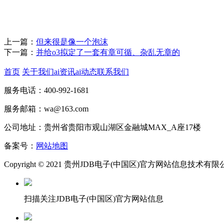
上一篇：
但来很是像一个泡沫
下一篇：
并给o3拟定了一套有章可循、杂乱无章的
首页
关于我们
ai资讯
ai动态
联系我们
服务电话：400-992-1681
服务邮箱：wa@163.com
公司地址：贵州省贵阳市观山湖区金融城MAX_A座17楼
备案号：
网站地图
Copyright © 2021 贵州JDB电子(中国区)官方网站信息技术有
扫描关注JDB电子(中国区)官方网站信息