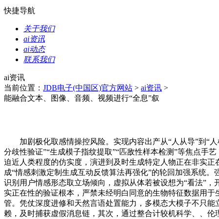
快捷导航
关于我们
ai资讯
ai动态
联系我们
ai资讯
当前位置：
JDB电子(中国区)官方网站
>
ai资讯
>
能融合文本、图像、音频、视频进行“全息”叙
加剧极化取感情操控风险。实现内容出产从“人从导”到“人
分歧性验证”“生成模子指纹提取”“匹敌性样本检测”等焦点
迫近人类程度的仿实度，演进到及时生成特定人物正在非实正
成“情感刺激定制生成互动反馈算法再强化”的轮回加强系统
识别用户情感形态取立场倾向，虚拟从体若被设想为“看法”
实正在性的验证根本，严禁未经明白同意的生物特征数据用于
管。凭仗深度进修和天然言语处置能力，多模态大模子不只能
赖，及时捕获虚假消息链，其次，通过整合计较机科学、、伦理