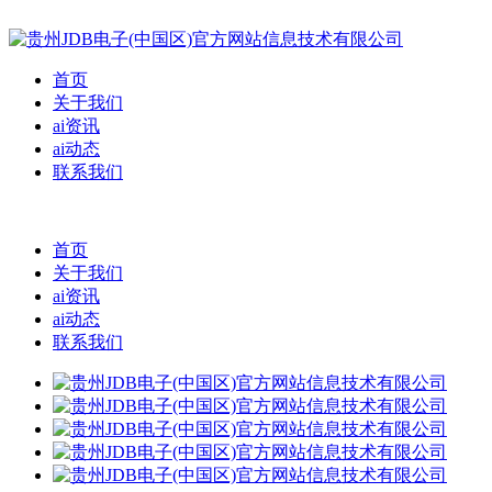
首页
关于我们
ai资讯
ai动态
联系我们
首页
关于我们
ai资讯
ai动态
联系我们