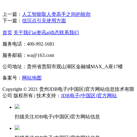
上一篇：
人工智能取人类高手之间的较劲
下一篇：
信沉点引见使用方面
首页
关于我们
ai资讯
ai动态
联系我们
服务电话：400-992-1681
服务邮箱：wa@163.com
公司地址：贵州省贵阳市观山湖区金融城MAX_A座17楼
备案号：
网站地图
Copyright © 2021 贵州JDB电子(中国区)官方网站信息技术有限
公司 版权所有 | 技术支持：
JDB电子(中国区)官方网站
扫描关注JDB电子(中国区)官方网站信息