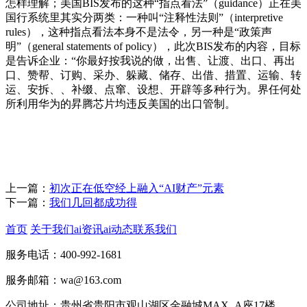
怎样理解；美国BIS发布的这种“指点看法”（guidance）正在美
国行系统里其实分两类：一种叫“注释性法则”（interpretive
rules），这种指点看法本身不是法令，另一种是“政策声
明”（general statements of policy），此次BIS发布的内容，目标
是告诉企业：“你最好按我说的做，出售、让渡、出口、再出
口、赞帮、订购、采办、躲藏、储存、出借、措置、运输、转
运、安拆、、补缀、点窜、设想、开辟等多种行为。界任何处
所利用华为的昇腾芯片均违反美国的出口管制。
上一篇：
初次正在低空经上融入“AI财产”元素
下一篇：
我们几回都成功得
首页
关于我们
ai资讯
ai动态
联系我们
服务电话：400-992-1681
服务邮箱：wa@163.com
公司地址：贵州省贵阳市观山湖区金融城MAX_A座17楼