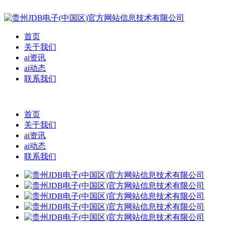
首页
关于我们
ai资讯
ai动态
联系我们
首页
关于我们
ai资讯
ai动态
联系我们