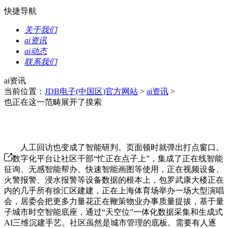
快捷导航
关于我们
ai资讯
ai动态
联系我们
ai资讯
当前位置：
JDB电子(中国区)官方网站
>
ai资讯
>
也正在这一范畴展开了摸索
人工回访也变成了智能研判。页面顿时就弹出打点窗口。
数字化平台让社区干部“忙正在点子上”，集成了正在线智能
征询、无感智能帮办、快速智能画图等使用，正在视频设备、
火警报警、浸水报警等设备数据的根本上，包罗武康大楼正在
内的几乎所有徐汇区建建，正在上海体育场举办一场大型演唱
会，居委会把更多力量花正在鞭策物业办事质量提拔，基于量
子城市时空智能底座，通过“天空位”一体化数据采集和生成式
AI三维沉建手艺。社区虽然是城市管理的底板。需要有人逐