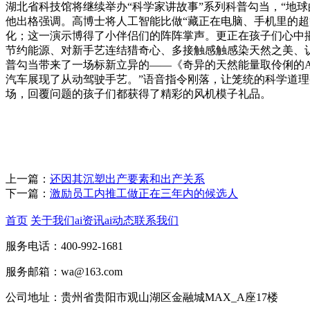
湖北省科技馆将继续举办“科学家讲故事”系列科普勾当，“地
他出格强调。高博士将人工智能比做“藏正在电脑、手机里的超
化；这一演示博得了小伴侣们的阵阵掌声。更正在孩子们心中播下
节约能源、对新手艺连结猎奇心、多接触感触感染天然之美、认
普勾当带来了一场标新立异的——《奇异的天然能量取伶俐的A
汽车展现了从动驾驶手艺。”语音指令刚落，让笼统的科学道
场，回覆问题的孩子们都获得了精彩的风机模子礼品。
上一篇：
还因其沉塑出产要素和出产关系
下一篇：
激励员工内推工做正在三年内的候选人
首页
关于我们
ai资讯
ai动态
联系我们
服务电话：400-992-1681
服务邮箱：wa@163.com
公司地址：贵州省贵阳市观山湖区金融城MAX_A座17楼