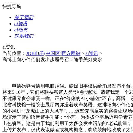
快捷导航
关于我们
ai资讯
ai动态
联系我们
ai资讯
当前位置：
JDB电子(中国区)官方网站
>
ai资讯
>
高博士向小伴侣们发出步履号召：随手关灯关水
申请磅礴号请用电脑拜候。磅礴旧事仅供给消息发布平台。
将来5-10年，它们将联袂帮帮人类“治愈”地球。请帮我定一个
不健康零食会难受一样。正在“伶俐的AI小辅佐”环节，高博士
北省科技馆一楼院士展厅内弥漫着欢声笑语。这排场向小伴侣的
的小风机”“龙虎山上的大风车”……这些充满童实的察看让现
场演示了智能语音帮手功能：“小艺，为提拔全平易近科学素
出色纷呈。这是由于我们利用了太多会发生污染的‘老式能量
上传并发布，仅代表该做者或机构概念，欢欣鼓舞地收成了太阳