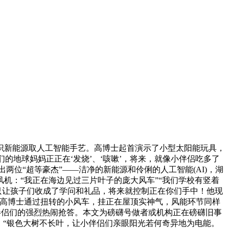
新能源取人工智能手艺。高博士起首演示了小型太阳能玩具，
们的地球妈妈正正在‘发烧’、‘咳嗽’，将来，就像小伴侣吃多了
两位“超等豪杰”——洁净的新能源和伶俐的人工智能(AI)，湖
机：“我正在海边见过三片叶子的庞大风车”“我们学校有竖着
只让孩子们收成了学问和礼品，将来就控制正在你们手中！他现
。高博士通过扭转的小风车，挂正在屋顶实神气，风能环节同样
伴侣们的强烈热闹抢答。本文为磅礴号做者或机构正在磅礴旧事
，“银色大树不长叶，让小伴侣们亲眼阳光若何奇异地为电能。