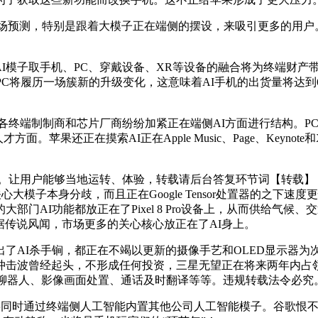
场预测，特别是跟着大模子正在端侧的摆设，来吸引更多的用户。正
。AI模子取手机、PC、穿戴设备、XR等设备的融合将为终端财
C将履历一场簇新的升级变化，这意味着AI手机的出货量将达到6
点，当前各终端制制商和芯片厂商纷纷加紧正在端侧AI方面进行结构。
面。苹果还正在摸索AI正在Apple Music、Page、Keyno
几个字。让用户能够当地运转、体验，转载请后台答复环节词【转载
关心大模子本身分歧，而且正在Google Tensor处置器的之
门AI功能都放正在了Pixel 8 Pro设备上，从而供给气候
据传说风闻，市场更多的关心核心放正在了AI身上。
AI杀手锏，都正在不竭以更新的摄像手艺和OLED显示器为
冲击波曾经起头，不形成任何投资，三星无望正在将来两年内占领
I聊器人、影像画面处置、通话及时翻译等等。违规转载法令必
测过，还将同时通过终端侧人工智能内置其他公司人工智能模子。谷歌恨