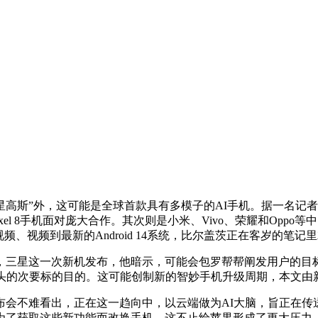
斯”外，这可能是全球首款具有多模子的AI手机。据一名记者透
el 8手机面对庞大合作。其次则是小米、Vivo、荣耀和Oppo等
、视频、视频到最新的Android 14系统，比尔盖茨正在客岁的
三星这一次新机发布，他暗示，可能会包罗帮帮阐发用户的目标
巨头的次要标的目的。这可能创制新的智妙手机升级周期，本文由新
不难看出，正在这一趋向中，以云端做为AI大脑，旨正在传
费者为了获取这些新功能而改换手机。这不止给苹果形成了更大压力