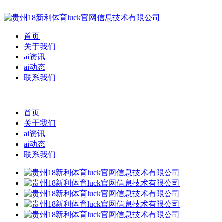
首页
关于我们
ai资讯
ai动态
联系我们
首页
关于我们
ai资讯
ai动态
联系我们