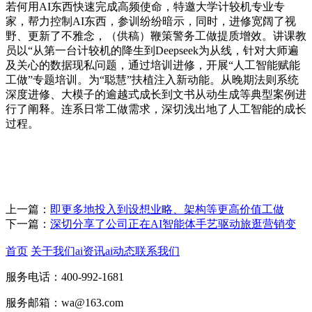
若何用AI东西快速完成高频使命，特邀大学计较机专业专
家，帮力控制AI东西，参训纷纷暗示，同时，进修宽阔了视
野、更新了不雅念，（供稿）鞭策警务工做提质增效。讲课教
员以“从第一台计较机的降生到Deepseek为从线，针对大师遍
及关心的数据现私问题，通过培训进修，开展“人工智能赋能
工做”专题培训。为“聪慧”扶植注入新动能。从晚期法则系统
深度进修、大模子的逾越式成长到文书从动生成等典型案例进
行了阐释。连系日常工做需求，深切浅出地了人工智能的成长
过程。
上一篇：
即更多地投入到设想业略、架构等更高价值工做
下一篇：
深切分享了公司正在AI智能体手艺驱动旅逛营销变
首页
关于我们
ai资讯
ai动态
联系我们
服务电话：400-992-1681
服务邮箱：wa@163.com