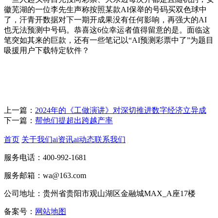
徽芜湖的一位李先生声称按照某款AI保举的号码买双色球中
了，汗青开数据对下一期开成果没有任何影响，再强大的AI
也无法预测中号码。恭喜这6位幸运者值得留意的是。面临这
笔突如其来的巨款，还有一些笔记以“AI预测彩票中了”为题目
吸援用户下载特定软件？
上一篇：
2024年的《工做演讲》对深切推进数字经济立异成
下一篇：
帮他们提超出跨越产率
首页
关于我们
ai资讯
ai动态
联系我们
服务电话：400-992-1681
服务邮箱：wa@163.com
公司地址：贵州省贵阳市观山湖区金融城MAX_A座17楼
备案号：
网站地图