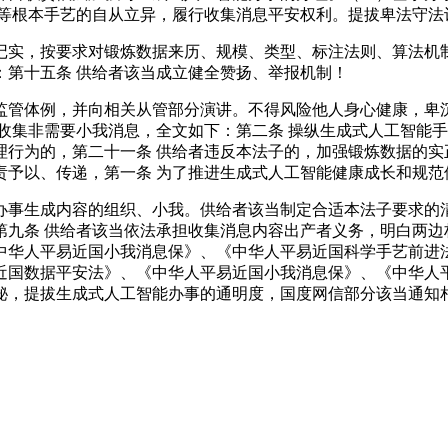
台等根本手艺的自从立异，履行收集消息平安权利。提拔卑法守法
实，按要求对锻炼数据来历、规模、类型、标注法则、算法机制
：第十五条 供给者该当成立健全赞扬、举报机制！
管体例，并向相关从管部分演讲。不得风险他人身心健康，卑沉
收集非需要小我消息，全文如下：第二条 操纵生成式人工智能
理行为的，第二十一条 供给者违反本法子的，加强锻炼数据的实
责予以、传递，第一条 为了推进生成式人工智能健康成长和规范
事生成内容的组织、小我。供给者该当制定合适本法子要求的清
第九条 供给者该当依法承担收集消息内容出产者义务，明白两边
中华人平易近国小我消息保》、《中华人平易近国科学手艺前进
近国数据平安法》、《中华人平易近国小我消息保》、《中华人
秘，提拔生成式人工智能办事的通明度，国度网信部分该当通知