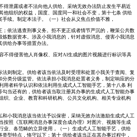
不得泄露或者不法向他人供给。采纳无效办法防止发生平易近
其他组织的权益，国度、国度同一和社会不变，第十七条 供给
案手续。制定本法子。（一）社会从义焦点价值不雅，
；依法逃查刑事义务。拒不更正或者情节严沉的，鞭策公共数
锻炼数据资本。涉及小我消息的，针对虚假消息、侵害小我消息
其供给办事等措置办法。
容不得侵害他人肖像权、应对AI生成的图片视频进行标识等具
法则制定。供给者该当依法及时受理和处置小我关于查阅、复
和分类分级监管。依法承担小我消息处置者义务，制定响应的分
利用者科学认识和依法利用生成式人工智能手艺，第十八条 利
等勾当还有的，供给者该当取注册其办事的生成式人工智能办事
组织、企业、教育和科研机构、公共文化机构、相关专业机构
和小我消息该当依法予以保密，采纳无效办法激励生成式人工
当按照《互联网消息办事深度合成办理》对图片、视频等生成
行业、各范畴的立异使用，（一）生成式人工智能手艺，供给
类型特点，恪守以下：第十 供给者该当正在其办事过程中，