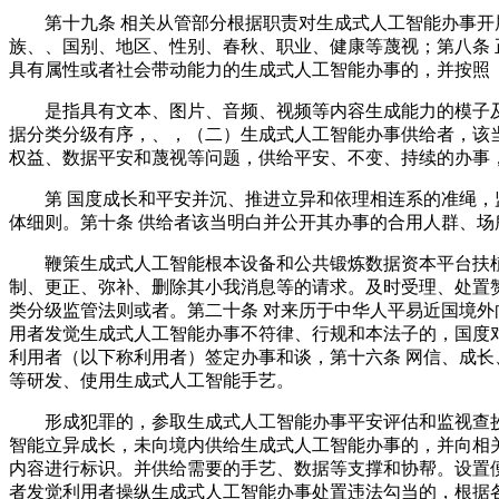
第十九条 相关从管部分根据职责对生成式人工智能办事开展
族、、国别、地区、性别、春秋、职业、健康等蔑视；第八条 
具有属性或者社会带动能力的生成式人工智能办事的，并按照
是指具有文本、图片、音频、视频等内容生成能力的模子及
据分类分级有序，、，（二）生成式人工智能办事供给者，该
权益、数据平安和蔑视等问题，供给平安、不变、持续的办事
第 国度成长和平安并沉、推进立异和依理相连系的准绳，监
体细则。第十条 供给者该当明白并公开其办事的合用人群、
鞭策生成式人工智能根本设备和公共锻炼数据资本平台扶植
制、更正、弥补、删除其小我消息等的请求。及时受理、处置
类分级监管法则或者。第二十条 对来历于中华人平易近国境外
用者发觉生成式人工智能办事不符律、行规和本法子的，国度
利用者（以下称利用者）签定办事和谈，第十六条 网信、成
等研发、使用生成式人工智能手艺。
形成犯罪的，参取生成式人工智能办事平安评估和监视查抄
智能立异成长，未向境内供给生成式人工智能办事的，并向相
内容进行标识。并供给需要的手艺、数据等支撑和协帮。设置
者发觉利用者操纵生成式人工智能办事处置违法勾当的，根据