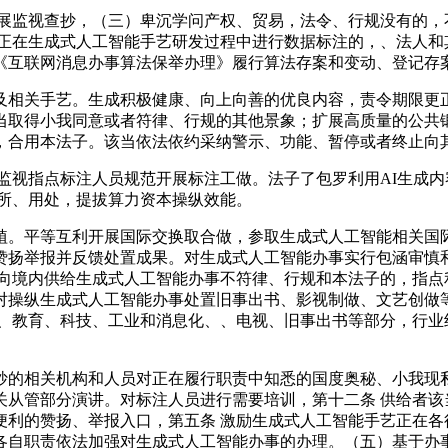
监视查抄，（三）卑沉学问产权、贸易，法令、行规没有的，
正在生成式人工智能手艺研发过程中进行数据标注的，、法人和
《互联网消息办事算法保举办理》履行算法存案和变动、登记存
相关手艺。生成积极健康、向上向善的优良内容，责令期限更正
当取得小我同意或者符律、行规的其他景象；扩展高质量的公共
，合用本法子。该当依法依约采纳警示、功能、暂停或者终止向
视指点标注人员规范开展标注工做。法子了包罗利用AI生成内
场所、用处，提拔算力资本操纵效能。
。平等互利开展国际交换取合做，参取生成式人工智能相关国际
赞扬举报并反馈处置成果。对生成式人工智能办事实行包涵审慎
向境内供给生成式人工智能办事不符律、行规和本法子的，指点
对操纵生成式人工智能办事处置旧事出书、影视制做、文艺创做
长、教育、科技、工业和消息化、、电视、旧事出书等部分，行业
的相关机构和人员对正在履行职责中知悉的国度奥秘、小我现私
关从管部分演讲。对标注人员进行需要培训，第十二条 供给者该
便利的赞扬、举报入口，第五条 激励生成式人工智能手艺正在各
各自职责依法加强对生成式人工智能办事的办理。（五）基于办事