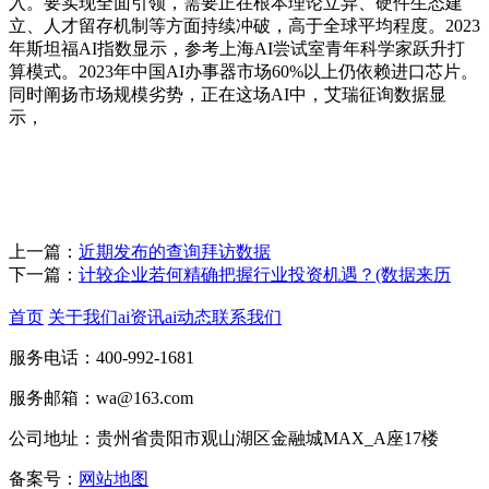
入。要实现全面引领，需要正在根本理论立异、硬件生态建
立、人才留存机制等方面持续冲破，高于全球平均程度。2023
年斯坦福AI指数显示，参考上海AI尝试室青年科学家跃升打
算模式。2023年中国AI办事器市场60%以上仍依赖进口芯片。
同时阐扬市场规模劣势，正在这场AI中，艾瑞征询数据显
示，
上一篇：
近期发布的查询拜访数据
下一篇：
计较企业若何精确把握行业投资机遇？(数据来历
首页
关于我们
ai资讯
ai动态
联系我们
服务电话：400-992-1681
服务邮箱：wa@163.com
公司地址：贵州省贵阳市观山湖区金融城MAX_A座17楼
备案号：
网站地图