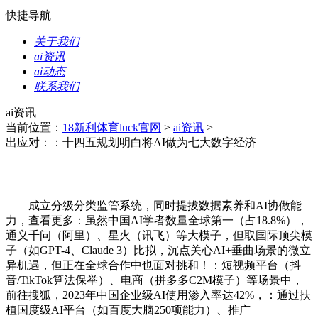
快捷导航
关于我们
ai资讯
ai动态
联系我们
ai资讯
当前位置：
18新利体育luck官网
>
ai资讯
>
出应对：：十四五规划明白将AI做为七大数字经济
成立分级分类监管系统，同时提拔数据素养和AI协做能
力，查看更多：虽然中国AI学者数量全球第一（占18.8%），
通义千问（阿里）、星火（讯飞）等大模子，但取国际顶尖模
子（如GPT-4、Claude 3）比拟，沉点关心AI+垂曲场景的微立
异机遇，但正在全球合作中也面对挑和！：短视频平台（抖
音/TikTok算法保举）、电商（拼多多C2M模子）等场景中，
前往搜狐，2023年中国企业级AI使用渗入率达42%，：通过扶
植国度级AI平台（如百度大脑250项能力）、推广