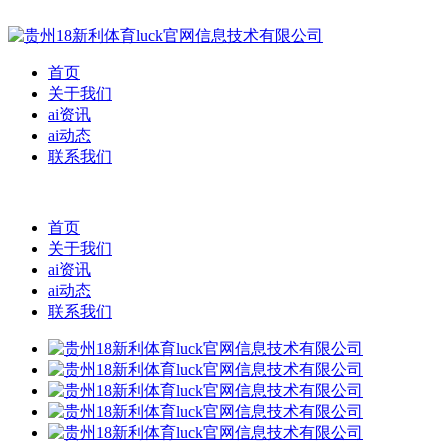
首页
关于我们
ai资讯
ai动态
联系我们
首页
关于我们
ai资讯
ai动态
联系我们