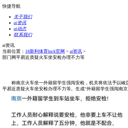
快捷导航
关于我们
ai资讯
ai动态
联系我们
ai资讯
当前位置：
18新利体育luck官网
>
ai资讯
>
部门网平易近质疑火车坐安检办理不力等
称南京火车坐一外籍留学生强闯安检，机关将依法予以峻厉冲
平易近质疑火车坐安检办理不力等。生成“外籍留学生强闯南京