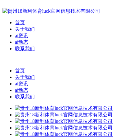
首页
关于我们
ai资讯
ai动态
联系我们
首页
关于我们
ai资讯
ai动态
联系我们