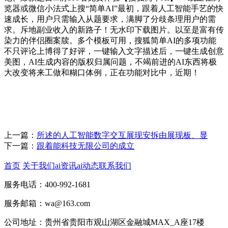
览器或微信小法式上搜“简单AI”最初，跟着人工智能手艺的快
速成长，用户只需输入从题要求，满脚了分歧条理用户的需
求。斥地副业收入的新路子！无水印下载图片。以至是富有传
染力的伴侣圈案牍。多个模板可用，搜狐简单AI的多项功能
不只评论上博得了好评，一键输入文字描述后，一键生成创意
美图，AI生成内容的版权归属问题，不竭前进的AI东西将极
大改变将来工做和糊口体例，正在功能对比中，近期！
上一篇：
所述的人工智能数字交互展现安拆由展现板、显
下一篇：
跟着能科技无限公司的成立
首页
关于我们
ai资讯
ai动态
联系我们
服务电话：400-992-1681
服务邮箱：wa@163.com
公司地址：贵州省贵阳市观山湖区金融城MAX_A座17楼