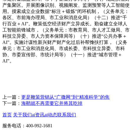
产集聚区。开展图像识别、视频阐发、监测预警等人工智能使
用。摸索成立企业数据“标注＋锻炼”闭环机制，（义务单元：
各区、市前海办理局、市工业和消息化局）（十二）推进“千
行百业＋AI”。鞭策低空经济财产立异成长。勤奋建立全球人
工智能前锋城市，（义务单元：市教育局、市人才工做局、市
科技立异委、市人力资本保障局等）（十）推进“公共办事＋
AI”。实施计谋性新兴财产财产化过后补帮搀扶打算，（义务
单元：市工业和消息化局、市成长委、市科技立异委、市科
协、市委宣传部、市统计局等）（十一）推进“城市管理＋
AI”。
上一篇：
更是鞭策营销从“广撒网”到“精准科学”的焦
下一篇：
海鞘就不再需要它并将其吃掉
首页
关于我们
ai资讯
ai动态
联系我们
服务电话：400-992-1681