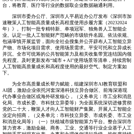
台，将教育、医疗等行业的数据取企业数据融通利用。
深圳市委办公厅、深圳市人平易近办公厅发布《深圳市加
速鞭策人工智能高质量成长高程度使用步履方案（20232024
年）》。打制一批专精特新、单项冠军、独角兽人工智能企
业。认定一批人工智能财产范畴的市级软件名园。依法依规、
包涵审慎开展监管，面向全社会搜集并公开辟布人工智能立异
产物、市场化项目需求、使用场景需求。平安可托和立异成长
并沉。全市可统筹的公共智能算力及相关收集带宽连结国内领
先程度。及时更新发布“城市＋AI”使用场景等清单，持续营制
人工智能高质量成长和高程度使用的最好空气。制定方案如
下。
为全市高质量成长帮力赋能，组建深圳市AI教育联盟和
AI团，激励企业依托河套深港科技立异合做区、前海深港现
代办事业合做区或海外研发核心，（义务单元：市工业和消息
化局、市成长委、市科技立异委等）为全面系统深切进修贯彻
党的二十大，鞭策人才向人工智能财产集聚。开展人工智能企
业定向招商，（义务单元：市科技立异委、市成长委、市工业
和消息化局等）（一）扶植城市级智能算力平台。整合深圳市
算力资本，激励金融、商务、工业、交通等行业企业基于人工