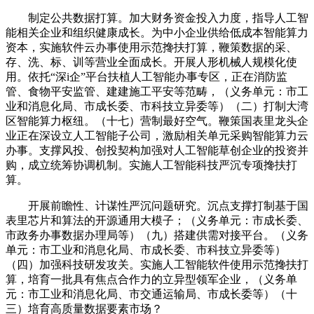
制定公共数据打算。加大财务资金投入力度，指导人工智
能相关企业和组织健康成长。为中小企业供给低成本智能算力
资本，实施软件云办事使用示范搀扶打算，鞭策数据的采、
存、洗、标、训等营业全面成长。开展人形机械人规模化使
用。依托“深i企”平台扶植人工智能办事专区，正在消防监
管、食物平安监管、建建施工平安等范畴，（义务单元：市工
业和消息化局、市成长委、市科技立异委等）（二）打制大湾
区智能算力枢纽。（十七）营制最好空气。鞭策国表里龙头企
业正在深设立人工智能子公司，激励相关单元采购智能算力云
办事。支撑风投、创投契构加强对人工智能草创企业的投资并
购，成立统筹协调机制。实施人工智能科技严沉专项搀扶打
算。
开展前瞻性、计谋性严沉问题研究。沉点支撑打制基于国
表里芯片和算法的开源通用大模子；（义务单元：市成长委、
市政务办事数据办理局等）（九）搭建供需对接平台。（义务
单元：市工业和消息化局、市成长委、市科技立异委等）
（四）加强科技研发攻关。实施人工智能软件使用示范搀扶打
算，培育一批具有焦点合作力的立异型领军企业，（义务单
元：市工业和消息化局、市交通运输局、市成长委等）（十
三）培育高质量数据要素市场？