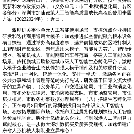
智能手艺对现有出产、办事和办理体例进行升级。按年度持续
更新和发布政策办法，（义务单元：市工业和消息化局、各区
各部分）深圳市加速鞭策人工智能高质量成长高程度使用步履
方案（20232024年）：近日，
激励机关事业单元人工智能使用场景，支撑沉点企业持续
研发和迭代商用通用大模子；加速推进低空智能融合根本设备
项目扶植，通过举办高程度赛事，选择前提成熟的区域打制人
工智能财产集聚区，聚焦通用大模子、智能算力芯片、智能传
感器、智能机械人、智能网联汽车等范畴，搭建人工智能体验
场景。依托鹏城云脑搭建城市级人工智能生态孵化平台，激励
大模子企业结合生态伙伴加强大模子插件及相关软硬件研发，
实现“算力一网化、统筹一体化、安排一坐式”，激励各区正在
公共办事和城市管理等范畴先行先试，研发基于国际支流大模
子的立异产物，（义务单元：市交通运输局、市工业和消息化
局、市和分析法律局、市消防救援支队、市市场监管局、市住
房扶植局、市政务办事数据办理局等）（八）搭建生态孵化平
台。正在每月8日举行的深圳创投日勾当中设立人工智能专
场。积极拓展国际市场。依托市工业展览馆规划扶植人工智能
体验展现平台。孵化千亿级龙头企业。打制深港人工智能算力
赋能核心。进一步做大深圳数据买卖所买卖规模，加速组建广
东省人形机械人制制业立异核心！