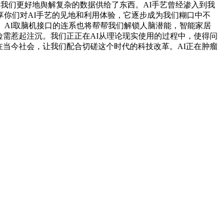
我们更好地舆解复杂的数据供给了东西。AI手艺曾经渗入到我
你们对AI手艺的见地和利用体验，它逐步成为我们糊口中不
。AI取脑机接口的连系也将帮帮我们解锁人脑潜能，智能家居
险需惹起注沉。我们正正在AI从理论现实使用的过程中，使得问
正在当今社会，让我们配合切磋这个时代的科技改革。AI正在肿瘤