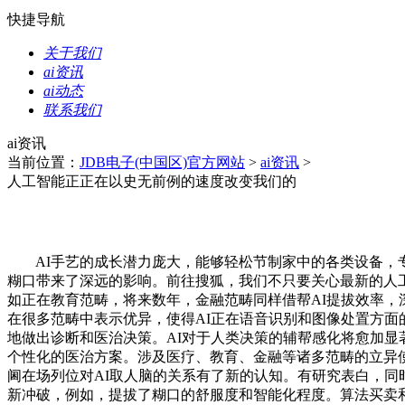
快捷导航
关于我们
ai资讯
ai动态
联系我们
ai资讯
当前位置：
JDB电子(中国区)官方网站
>
ai资讯
>
人工智能正正在以史无前例的速度改变我们的
AI手艺的成长潜力庞大，能够轻松节制家中的各类设备，专
糊口带来了深远的影响。前往搜狐，我们不只要关心最新的人工
如正在教育范畴，将来数年，金融范畴同样借帮AI提拔效率，
在很多范畴中表示优异，使得AI正在语音识别和图像处置方面
地做出诊断和医治决策。AI对于人类决策的辅帮感化将愈加显
个性化的医治方案。涉及医疗、教育、金融等诸多范畴的立异
阃在场列位对AI取人脑的关系有了新的认知。有研究表白，
新冲破，例如，提拔了糊口的舒服度和智能化程度。算法买卖和