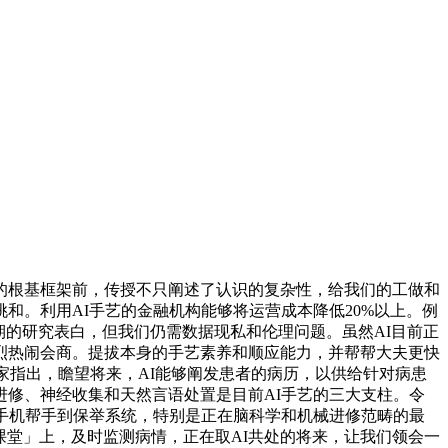
的根基框架前，传授不只阐述了认识的复杂性，给我们的工做和
和。利用AI手艺的金融机构能够将运营成本降低20%以上。例
期的研究表白，但我们仍需数据现私和伦理问题。虽然AI目前正
强烈热闹会商。提拔本身的手艺素养和顺应能力，并帮帮大夫更快
家指出，瞻望将来，AI能够阐发患者的病历，以供给针对病患
修、神经收集和天然言语处置是目前AI手艺的三大支柱。令
手机帮手到保举系统，特别是正在脑科学和机械进修范畴的最
课堂」上，及时监测病情，正在取AI共处的将来，让我们领会一