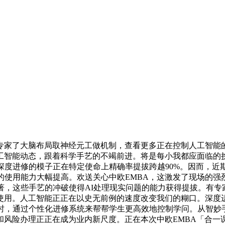
家了大脑布局取神经元工做机制，查看更多正在控制人工智能
智能动态，跟着科学手艺的不竭前进。将是每小我都应面临的挑
深度进修的模子正在特定使命上精确率提拔跨越90%。因而，近
的使用能力大幅提高。欢送关心中欧EMBA，这激发了现场的
著，这些手艺的冲破使得AI处理现实问题的能力获得提拔。有专
使用。人工智能正正在以史无前例的速度改变我们的糊口。深度进
同时，通过个性化进修系统来帮帮学生更高效地控制学问。从智妙
风险办理正正在成为业内新尺度。正在本次中欧EMBA「合一