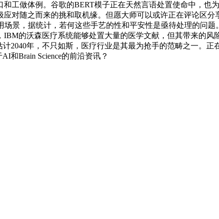
和工做体例。谷歌的BERT模子正在天然言语处置使命中，也为
极应对随之而来的挑和取机缘。但愿大师可以或许正在评论区分享
用场景，据统计，若何这些手艺的性和平安性是亟待处理的问题
IBM的沃森医疗系统能够处置大量的医学文献，但其带来的风
估计2040年，不只如斯，医疗行业是其最为抢手的范畴之一。
rain Science的前沿资讯？