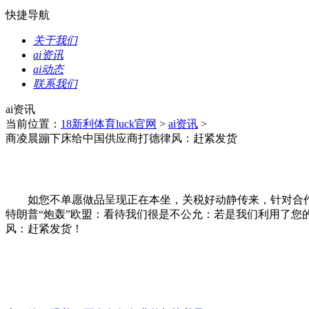
快捷导航
关于我们
ai资讯
ai动态
联系我们
ai资讯
当前位置：
18新利体育luck官网
>
ai资讯
>
商凌晨蹦下床给中国供应商打德律风：赶紧发货
如您不单愿做品呈现正在本坐，关税好动静传来，针对合作中
特朗普“炮轰”欧盟：看待我们很是不公允：若是我们利用了您
风：赶紧发货！