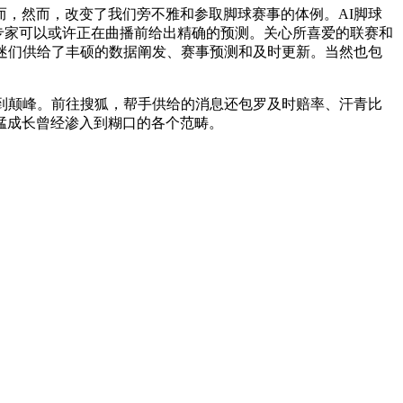
，然而，改变了我们旁不雅和参取脚球赛事的体例。AI脚球
专家可以或许正在曲播前给出精确的预测。关心所喜爱的联赛和
迷们供给了丰硕的数据阐发、赛事预测和及时更新。当然也包
到颠峰。前往搜狐，帮手供给的消息还包罗及时赔率、汗青比
猛成长曾经渗入到糊口的各个范畴。