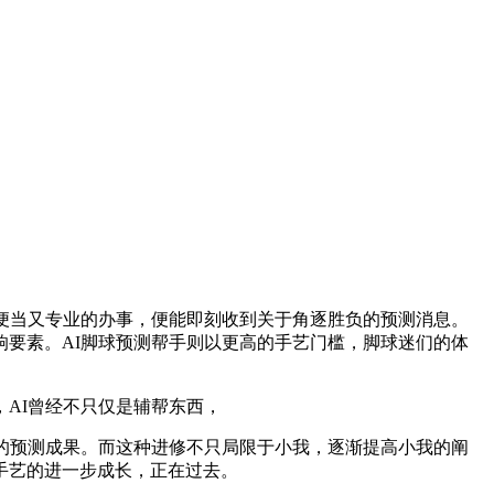
便当又专业的办事，便能即刻收到关于角逐胜负的预测消息。
要素。AI脚球预测帮手则以更高的手艺门槛，脚球迷们的体
AI曾经不只仅是辅帮东西，
的预测成果。而这种进修不只局限于小我，逐渐提高小我的阐
手艺的进一步成长，正在过去。