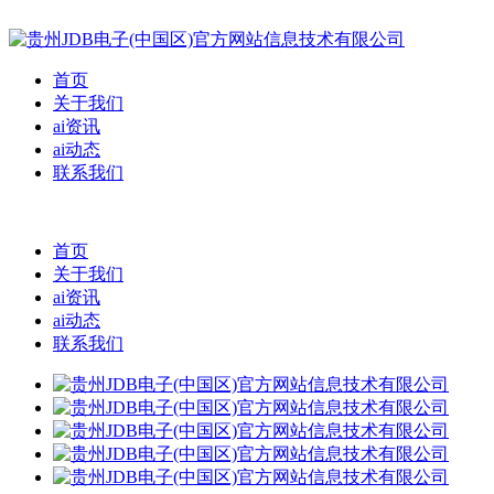
首页
关于我们
ai资讯
ai动态
联系我们
首页
关于我们
ai资讯
ai动态
联系我们