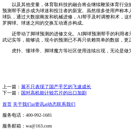
以及其他变量，体育取科技的融合将会继续鞭策体育行业的立
预测帮手逐步成为球迷和投注者的新宠。虽然很多使用声称本
球队，通过大数据阐发和机械进修，AI帮手及时调整和术，
罗脚球。球迷之间的交换互动逐步构成。
还带动了脚球预测的进修文化。AI脚球预测帮手的利用者只
武记实等，能够说，现今的预测已不再只依赖简单的数据，更
虎扑、懂球帝、脚球魔方等社区使用连续出现，无论是做为
上一篇：
展不只表现了国产手艺的飞速成长
下一篇：
国对高机能计较芯片的出口加剧
首页
关于我们
ai资讯
ai动态
联系我们
服务电话：400-992-1681
服务邮箱：wa@163.com