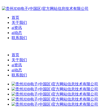
首页
关于我们
ai资讯
ai动态
联系我们
首页
关于我们
ai资讯
ai动态
联系我们