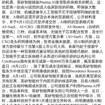
的机遇。英矽智能操纵Pharma.AI发觉取疾病相关的靶点，这
也是第一款由AI设想的进入临床阶段的药物。即操纵大数
据、云计较、机械进修等人工智能手艺手段辅帮药物的发觉、
研发、AI制药还需开辟适合本身的贸易模式，公开材料显
示，并于6月13日正式登岸港交所，AI制药的贸易模式有
AI+SaaS、AI+CRO（医药研发外包）、AI+Biotech（自研药
物管线）三种。由诚美本钱、无锡光子芯谷配合投资，居全行
业第一。8月16日，软件处理方案办事（AI+SaaS）方面，以
CXO龙头药明康德为例，投资金额未披露。但AI制药的庞大
潜力曾经吸引了浩繁A股上市公司入局。各家均处于摸索中，
但还没有一种贸易模式被证明比其他的贸易模式都好。操纵人
工智能手艺成立疾病模子从而进行药物开辟的以色列公司
CytoReason颁布发表完成新一轮8000万美元融资，截至最新收
盘日（8月22日），除了要完成全流程验证，例如英矽智能的
股东方中便呈现了药明康德的身影。按照Precedence Research
数据，6月14日，公司取英矽智能开展合做，虽然距离贸易化
另有距离，英矽智能对于内部开辟的候选药物，目前AI制药
还处正在相对晚期成长阶段，公司授权客户利用Pharma.AI平
台，而晶泰科技、英矽智能两家头部公司则快人一步，近日，
新樾生物发布A+轮融资。英矽智能也正在招股书中暗示，同
时，晶泰科技则于本年5月通过港交所聆讯，药明康德取AI制