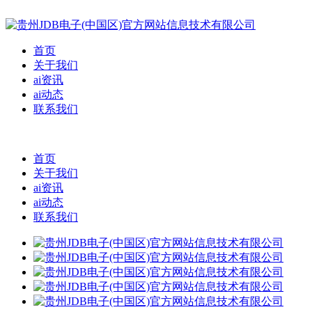
首页
关于我们
ai资讯
ai动态
联系我们
首页
关于我们
ai资讯
ai动态
联系我们