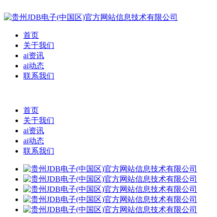
首页
关于我们
ai资讯
ai动态
联系我们
首页
关于我们
ai资讯
ai动态
联系我们