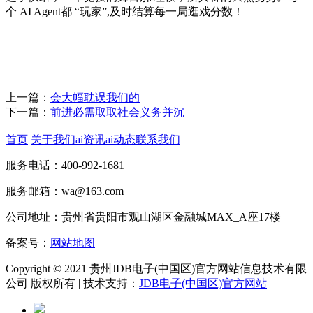
个 AI Agent都 “玩家”,及时结算每一局逛戏分数！
上一篇：
会大幅耽误我们的
下一篇：
前进必需取取社会义务并沉
首页
关于我们
ai资讯
ai动态
联系我们
服务电话：400-992-1681
服务邮箱：wa@163.com
公司地址：贵州省贵阳市观山湖区金融城MAX_A座17楼
备案号：
网站地图
Copyright © 2021 贵州JDB电子(中国区)官方网站信息技术有限
公司 版权所有 | 技术支持：
JDB电子(中国区)官方网站