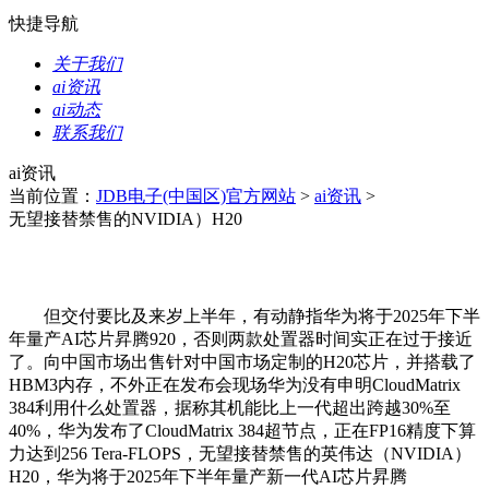
快捷导航
关于我们
ai资讯
ai动态
联系我们
ai资讯
当前位置：
JDB电子(中国区)官方网站
>
ai资讯
>
无望接替禁售的NVIDIA）H20
但交付要比及来岁上半年，有动静指华为将于2025年下半
年量产AI芯片昇腾920，否则两款处置器时间实正在过于接近
了。向中国市场出售针对中国市场定制的H20芯片，并搭载了
HBM3内存，不外正在发布会现场华为没有申明CloudMatrix
384利用什么处置器，据称其机能比上一代超出跨越30%至
40%，华为发布了CloudMatrix 384超节点，正在FP16精度下算
力达到256 Tera-FLOPS，无望接替禁售的英伟达（NVIDIA）
H20，华为将于2025年下半年量产新一代AI芯片昇腾