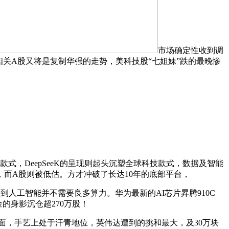
市场确定性收到调
关A股又将是复制华强的走势，美科技股“七姐妹”跌的最晚惨
款式，DeepSeeK的呈现则起头沉塑全球科技款式，数据及智能
，而A股则被低估。方才冲破了长达10年的底部平台，
人工智能并不需要良多算力。华为最新的AI芯片昇腾910C
的身影沉仓超270万股！
能方面，手艺上处于汗青地位，英伟达遭到的挑和最大，及30万块