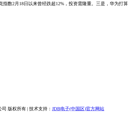
克指数2月18日以来曾经跌超12%，投资需隆重。三是，华为打算本
限公司 版权所有 | 技术支持：
JDB电子(中国区)官方网站