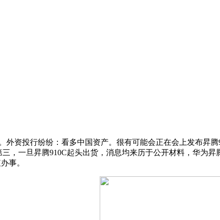
情。外资投行纷纷：看多中国资产。很有可能会正在会上发布昇腾
，一旦昇腾910C起头出货，消息均来历于公开材料，华为昇腾9
值办事。