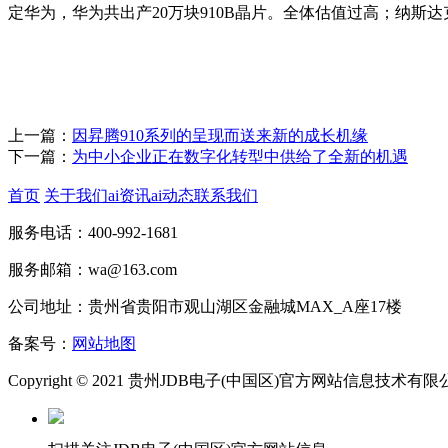
定华为，华为共出产20万块910B晶片。全体估值过高；纳斯达
上一篇：
因昇腾910系列的呈现而送来新的成长机缘
下一篇：
为中小企业正在数字化转型中供给了全新的机遇
首页
关于我们
ai资讯
ai动态
联系我们
服务电话：400-992-1681
服务邮箱：wa@163.com
公司地址：贵州省贵阳市观山湖区金融城MAX_A座17楼
备案号：
网站地图
Copyright © 2021 贵州JDB电子(中国区)官方网站信息技术有