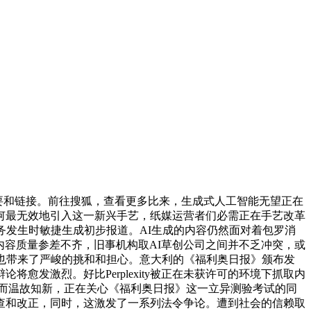
要和链接。前往搜狐，查看更多比来，生成式人工智能无望正在
何最无效地引入这一新兴手艺，纸媒运营者们必需正在手艺改革
务发生时敏捷生成初步报道。AI生成的内容仍然面对着包罗消
内容质量参差不齐，旧事机构取AI草创公司之间并不乏冲突，或
也带来了严峻的挑和和担心。意大利的《福利奥日报》颁布发
发激烈。好比Perplexity被正在未获许可的环境下抓取内
，而温故知新，正在关心《福利奥日报》这一立异测验考试的同
查和改正，同时，这激发了一系列法令争论。遭到社会的信赖取