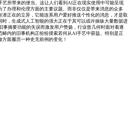
手艺所带来的便当。这让人们看到AI正在现实使用中可能呈现
为了办理和伦理方面的主要议题。而非仅仅是带来消息的众多
有潜正在的立异，它能连系用户爱好推送个性化的消息，才是取
同时，生成式人工智能的强大正在于其可以或许操纵大量数据进
动旧事摘要功能的失误而激发用户赞扬，行业曾几何时面对着逐
畴内的旧事机构正纷纷摸索若何从AI手艺中获益。特别是正
做方面履历一种史无前例的变化！