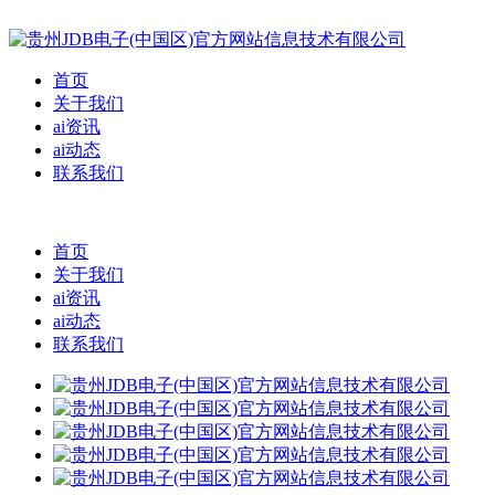
首页
关于我们
ai资讯
ai动态
联系我们
首页
关于我们
ai资讯
ai动态
联系我们