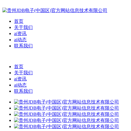
首页
关于我们
ai资讯
ai动态
联系我们
首页
关于我们
ai资讯
ai动态
联系我们