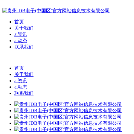
首页
关于我们
ai资讯
ai动态
联系我们
首页
关于我们
ai资讯
ai动态
联系我们