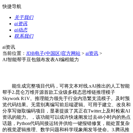
快捷导航
关于我们
ai资讯
ai动态
联系我们
ai资讯
当前位置：
JDB电子(中国区)官方网站
>
ai资讯
>
AI智能帮手豆包颁布发表AI编程能力
能生成完整项目代码，可将文本对线.xAI推出的人工智能
帮手2.昆仑万维开源首款工业级多模态思维链推理模子
Skywork R1V。推理能力领先于行业内浩繁支流模子。及时预
览代码结果。无需别离编写前后端逻辑。可用于建立、改良和
分享写做取编码项目，显著提拔了其正在Twitter上及时检索AI
资讯的能力。，该功能可以或许快速阐发过去48小时内的热点
话题，Python代码间接运转并供给一键报错修复，能处置复杂
的视觉逻辑推理、数学问题和科学现象阐发等使命。3.腾讯推