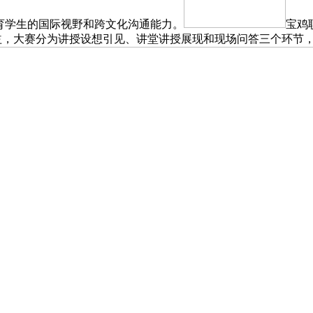
育学生的国际视野和跨文化沟通能力。
宝鸡
益，大赛分为讲授设想引见、讲堂讲授展现和现场问答三个环节