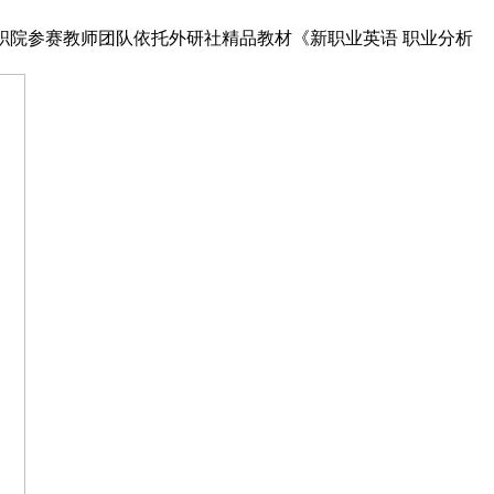
职院参赛教师团队依托外研社精品教材《新职业英语 职业分析
，