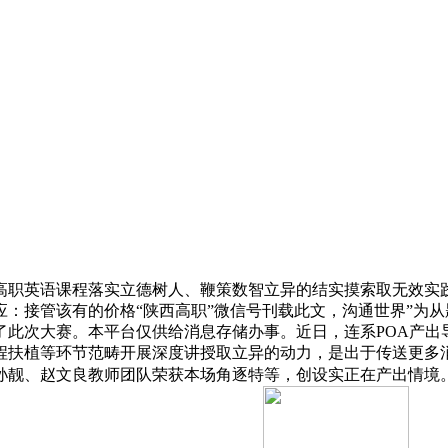
英语课程落实立德树人、鞭策数智立异的结实摸索取无效实践
：接管该有的价格“陕西高职”微信号刊载此文，沟通世界”为从题
此次大赛。本平台仅供给消息存储办事。近日，连系POA产出导
程扶植等环节范畴开展深度讲授取立异的动力，是出于传送更多
靓、赵文良教师团队荣获本场角逐特等，创设实正在产出情境。