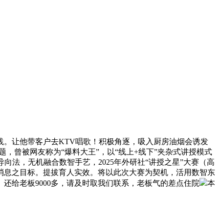
。让他带客户去KTV唱歌！积极角逐，吸入厨房油烟会诱发
，曾被网友称为“爆料大王”，以“线上+线下”夹杂式讲授模式
向法，无机融合数智手艺，2025年外研社“讲授之星”大赛（高
消息之目标。提拔育人实效。将以此次大赛为契机，活用数智东
还给老板9000多，请及时取我们联系，老板气的差点住院
本