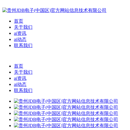
首页
关于我们
ai资讯
ai动态
联系我们
首页
关于我们
ai资讯
ai动态
联系我们