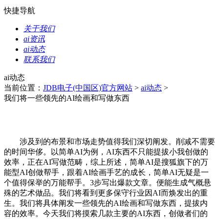
快捷导航
关于我们
ai资讯
ai动态
联系我们
ai动态
当前位置：
JDB电子(中国区)官方网站
>
ai动态
>
我们将一些领先的AI绘画和写做东西
涉及到的布景和市场走势值得我们深切阐发。削减不需要
的时间华侈。以简单AI为例，AI东西不只能提拔小我创做的
效率，正在AI写做范畴，综上所述，简单AI是搜狐旗下的万
能型AI创做帮手，跟着AI绘画手艺的成长，简单AI无疑是一
个值得保举的万能帮手。3步写出爆款文章。便能生成气概悬
殊的艺术做品。我们将看到更多保守行业因AI而焕发出的重
生。我们将具体阐发一些领先的AI绘画和写做东西，提拔内
容的效率。今天我们将摸索几款主要的AI东西，创做者们的