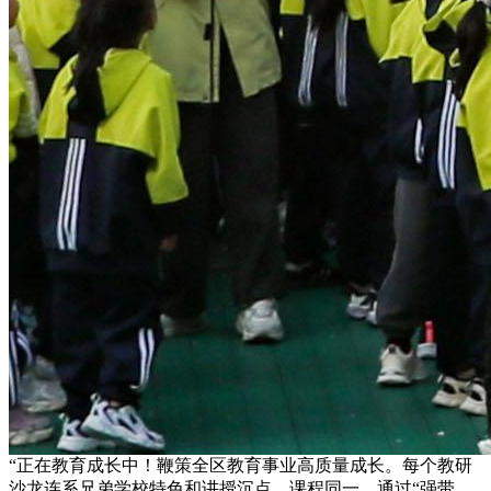
“正在教育成长中！鞭策全区教育事业高质量成长。每个教研
沙龙连系兄弟学校特色和讲授沉点，课程同一，通过“强带