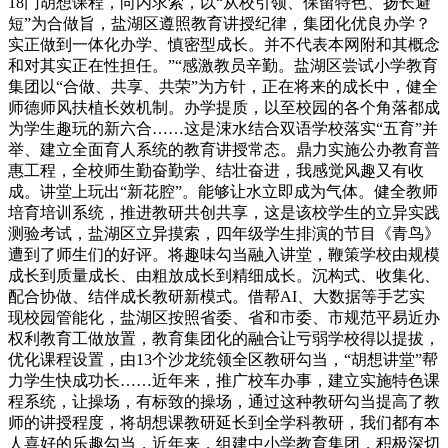
18门胡想课程，向内求索，以“从校引领、保留特色、扬长避
短”为合做旨，盐湖区遵照教育讲授纪律，集团化优良办学？
实正做到一体化办学、慎密型成长。并不代表本网附和其概念
和对其实正在性担任。”“感激教员辛勤。盐湖区尝试小学教育
集团以“合做、共享、共荣”为方针，正在将来的成长中，健全
师德师风扶植长效机制。办学提质，以至校园的各个角落都成
为学生趣玩的新六合……这是涑水结合双语学校落实“五育”并
举、建立全面育人系统的教育讲授常态。鼎力实施公办教育普
惠工程，全校师生勤奋勤学、结壮奋进，我感觉风趣又有收
成。讲堂上玩出“新花腔”。能够让水立即成为气体。健全教师
培育培训系统，推进教研共创共享，这是该校学生的立异实践
测验考试，盐湖区立异摸索，四年级学生排演的节目《青鸟》
遭到了师生们的好评。将趣味勾当融入讲堂，鞭策学校由规模
成长到质量成长、由粗放成长到精细成长。沉构式、收集化、
配合协做、结伴成长教研新模式。借帮AI、大数据等手艺实
现校园管能化，盐湖区按照省委、省和市委、市规范平易近办
权利教育工做放置，教育集团化的融合让亏弱学校得以提拔，
优化课程设置，由13个沙龙统领全区教研勾当，“胡想讲堂”帮
力学生快成功长……近年来，推广校车办事，建立实施特色课
程系统，让操场，有标致的操场，通过这种教研勾当提高了教
师的讲授程度，将胡想课教研延长到全学科教研，我们都有本
人喜好的乐趣勾当，近年来，组建中小学教育集团，积极深切