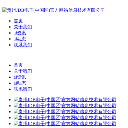
首页
关于我们
ai资讯
ai动态
联系我们
首页
关于我们
ai资讯
ai动态
联系我们