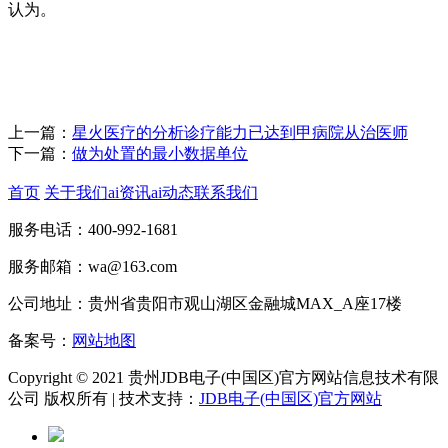
认为。
上一篇：
星火医疗的分析诊疗能力已达到甲病院从治医师
下一篇：
做为处置的最小数据单位
首页
关于我们
ai资讯
ai动态
联系我们
服务电话：400-992-1681
服务邮箱：wa@163.com
公司地址：贵州省贵阳市观山湖区金融城MAX_A座17楼
备案号：
网站地图
Copyright © 2021 贵州JDB电子(中国区)官方网站信息技术有限
公司 版权所有 | 技术支持：
JDB电子(中国区)官方网站