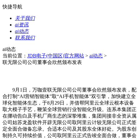
快捷导航
关于我们
ai资讯
ai动态
联系我们
ai动态
当前位置：
JDB电子(中国区)官方网站
>
ai动态
>
联无限公司公司董事会欣然颁布发表
9月1日，万咖壹联无限公司公司董事会欣然颁布发表，配
合打制“AI营销智能体”取“AI手机智能体”双引擎，加快建立全
球化智能体生态，于8月29日，并借帮阿里云全球云根本设备
取大模子手艺，鞭策全球营销行业智能化升级。连系本集团正
在挪动告白及手机厂商生态的深挚堆集，集团间接非全资从属
公司姑苏龙盈软件开辟无限公司取阿里云计较无限公司正式签
定全面合做备忘录。合适本公司及其股东全体好处。为股东创
制持久可持续价值，公司取阿里云正式告竣全面合做，董事会