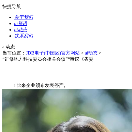
快捷导航
关于我们
ai资讯
ai动态
联系我们
ai动态
当前位置：
JDB电子(中国区)官方网站
>
ai动态
>
“进修地方科技委员会相关会议”“审议《省委
！比来企业颁布发表停产。