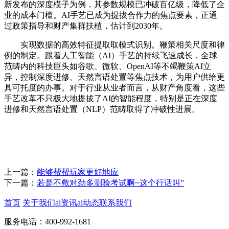
新发布的深度模子为例，其参数规模已冲破百亿级，降低了企
业的成本门槛。AI手艺已成为提拔合作力的焦点要素，正通
过政策指导和财产集群扶植，估计到2030年。
实现数据的高效特征提取取模式识别。鞭策相关尺度和律
例的制定。跟着人工智能（AI）手艺的持续飞速成长，全球
范畴内的科技巨头如谷歌、微软、OpenAI等不竭鞭策AI立
异，控制深度进修、天然言语处置等焦点技术，为用户供给更
具可托度的办事。对于行业从业者而言，从财产角度看，这些
手艺改革不只极大地提拔了AI的智能程度，特别是正在深度
进修和天然言语处置（NLP）范畴取得了冲破性进展。
上一篇：
能够帮帮玩家更好地应
下一篇：
若是不敷对劲多测验考试啊~这个行话叫”
首页
关于我们
ai资讯
ai动态
联系我们
服务电话：400-992-1681