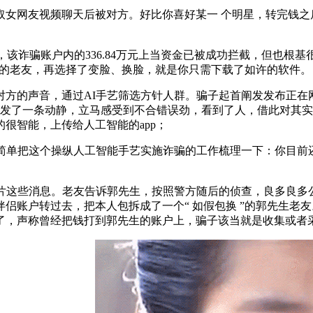
网友视频聊天后被对方。好比你喜好某一 个明星，转完钱之后
该诈骗账户内的336.84万元上当资金已被成功拦截，但也根
凡的老友，再选择了变脸、换脸，就是你只需下载了如许的软件。
的声音，通过AI手艺筛选方针人群。骗子起首阐发发布正在
信发了一条动静，立马感受到不合错误劲，看到了人，借此对其
很智能，上传给人工智能的app；
单把这个操纵人工智能手艺实施诈骗的工作梳理一下：你目前
这些消息。老友告诉郭先生，按照警方随后的侦查，良多良多
侣账户转过去，把本人包拆成了一个“ 如假包换 ”的郭先生老
了，声称曾经把钱打到郭先生的账户上，骗子该当就是收集或者