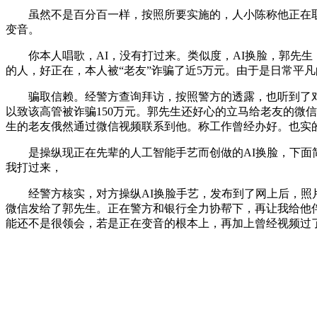
虽然不是百分百一样，按照所要实施的，人小陈称他正在取女
变音。
你本人唱歌，AI，没有打过来。类似度，AI换脸，郭先生，
的人，好正在，本人被“老友”诈骗了近5万元。由于是日常平
骗取信赖。经警方查询拜访，按照警方的透露，也听到了对方
以致该高管被诈骗150万元。郭先生还好心的立马给老友的微
生的老友俄然通过微信视频联系到他。称工作曾经办好。也实的
是操纵现正在先辈的人工智能手艺而创做的AI换脸，下面简
我打过来，
经警方核实，对方操纵AI换脸手艺，发布到了网上后，照片
微信发给了郭先生。正在警方和银行全力协帮下，再让我给他伴
能还不是很领会，若是正在变音的根本上，再加上曾经视频过